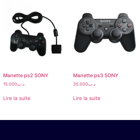
Manette ps2 SONY
Manette ps3 SONY
15.000
د.ت
35.000
د.ت
Lire la suite
Lire la suite