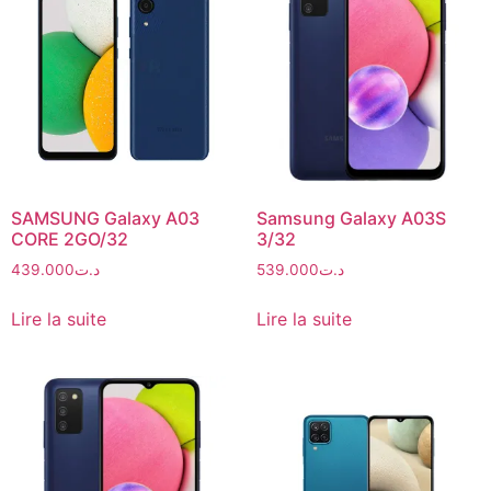
SAMSUNG Galaxy A03
Samsung Galaxy A03S
CORE 2GO/32
3/32
439.000
د.ت
539.000
د.ت
Lire la suite
Lire la suite