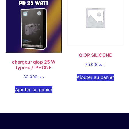
QIOP SILICONE
chargeur qiop 25 W
25.000
د.ت
type-c / IPHONE
Ajouter au panier
30.000
د.ت
Ajouter au panier