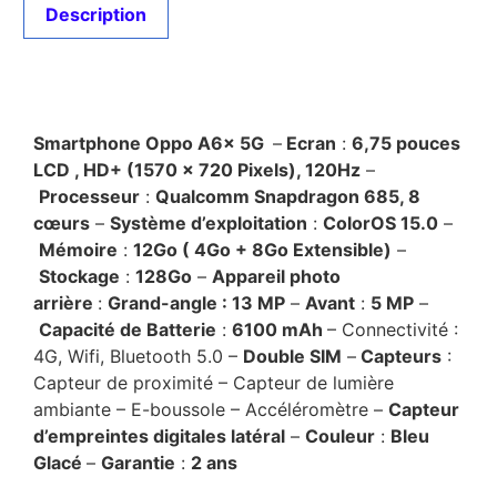
Description
Description
Smartphone Oppo A6x 5G
–
Ecran
:
6,75 pouces
LCD , HD+ (1570 × 720 Pixels), 120Hz
–
Processeur
:
Qualcomm Snapdragon 685, 8
cœurs
–
Système d’exploitation
:
ColorOS 15.0
–
Mémoire
:
12
Go ( 4Go + 8Go Extensible)
–
Stockage
:
128Go
–
Appareil photo
arrière
:
Grand-angle : 13 MP
–
Avant
:
5 MP
–
Capacité de Batterie
:
6100 mAh
– Connectivité :
4G, Wifi, Bluetooth 5.0 –
Double SIM
–
Capteurs
:
Capteur de proximité – Capteur de lumière
ambiante – E-boussole – Accéléromètre –
Capteur
d’empreintes digitales latéral
–
Couleur
:
Bleu
Glacé
–
Garantie
:
2 ans