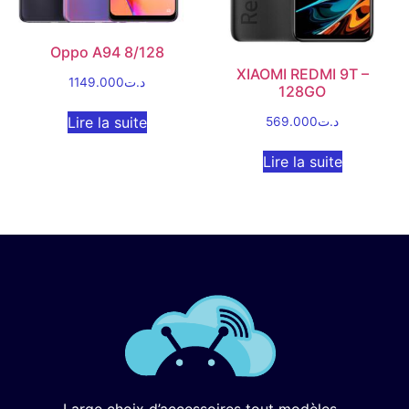
Oppo A94 8/128
XIAOMI REDMI 9T –
1149.000
د.ت
128GO
Lire la suite
569.000
د.ت
Lire la suite