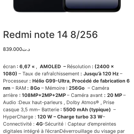
Redmi note 14 8/256
839.000
د.ت
écran
: 6,67 «
,
AMOLED –
Résolution
: (2400 x
1080)
– Taux de rafraîchissement
:
Jusqu’à 120 Hz
–
Processeur
:
Hélio G99-Ultra
,
Procédé de fabrication 6
nm
– RAM
:
8
Go
– Mémoire
: 256Go
– Caméra
arrière
: 108MP+2MP+2MP
– Caméra avant
:
20
MP
–
Audio :
Deux haut-parleurs ,
Dolby Atmos® ,
Prise
casque 3,5 mm
– Batterie
: 5500 mAh (typique)
–
HyperCharge :
120 W – Charge turbo 33 W
–
Connectivité :
4G
-Sécurité :
Capteur d’empreintes
digitales intégré à l’écran
Déverrouillage du visage par