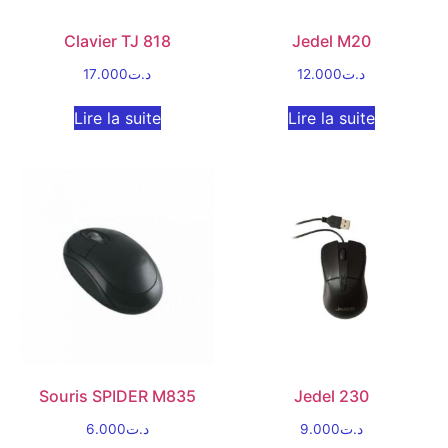
Clavier TJ 818
Jedel M20
17.000
د.ت
12.000
د.ت
Lire la suite
Lire la suite
Souris SPIDER M835
Jedel 230
6.000
د.ت
9.000
د.ت