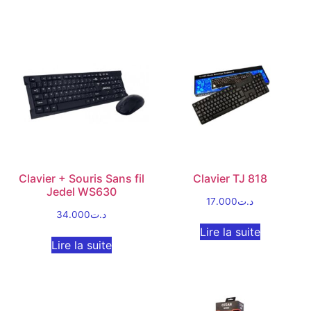
Clavier + Souris Sans fil
Clavier TJ 818
Jedel WS630
17.000
د.ت
34.000
د.ت
Lire la suite
Lire la suite