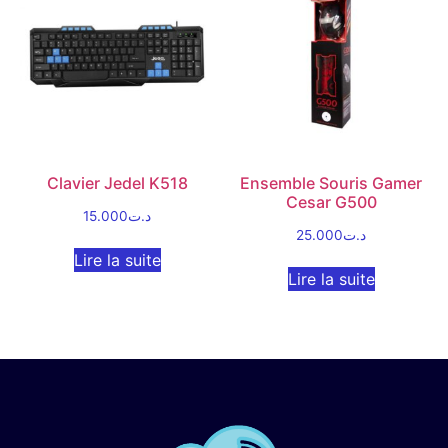
Clavier Jedel K518
Ensemble Souris Gamer
Cesar G500
15.000
د.ت
25.000
د.ت
Lire la suite
Lire la suite